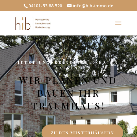
04101-53 88 520
info@hib-immo.de
JETZT UNVERBINDLICH BERATEN
LASSEN.
WIR PLANEN UND
BAUEN IHR
TRAUMHAUS!
ZU DEN MUSTERHÄUSERN